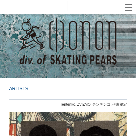
コ
ン
テ
検
索
ン
ツ
へ
ス
キ
ッ
プ
ARTISTS
Tentenko, ZVIZMO, テンテンコ, 伊東篤宏