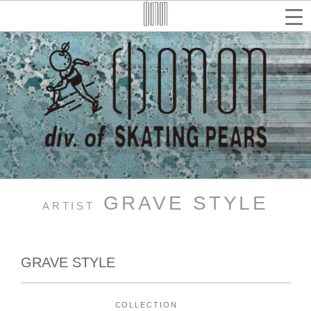
コ
ン
テ
検
索
ン
ツ
へ
ス
キ
ッ
プ
GRAVE STYLE
ARTIST
GRAVE STYLE
COLLECTION