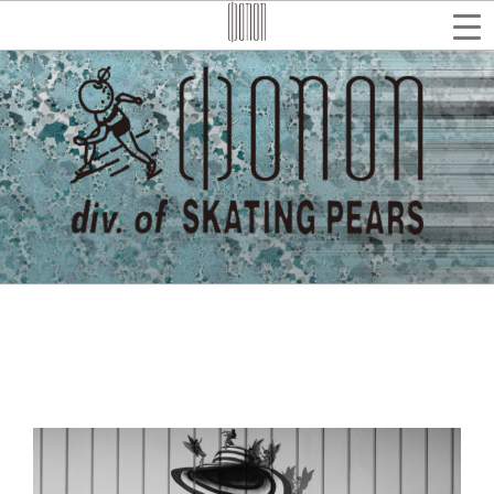
コ
ン
テ
検
索
ン
ツ
へ
ス
キ
ッ
プ
→ ホソイヒサト
HOSOI Hisato