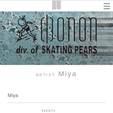
コ
ン
テ
検
索
ン
ツ
へ
ス
キ
ッ
プ
Miya
ARTIST
Miya
EVENTS