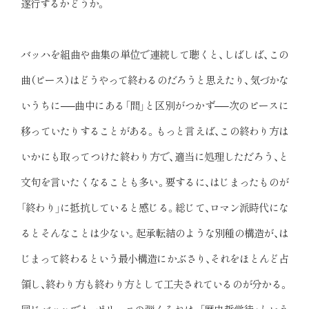
遂行するかどうか。
バッハを組曲や曲集の単位で連続して聴くと、しばしば、この
曲（ピース）はどうやって終わるのだろうと思えたり、気づかな
いうちに──曲中にある「間」と区別がつかず──次のピースに
移っていたりすることがある。もっと言えば、この終わり方は
いかにも取ってつけた終わり方で、適当に処理しただろう、と
文句を言いたくなることも多い。要するに、はじまったものが
「終わり」に抵抗していると感じる。総じて、ロマン派時代にな
るとそんなことは少ない。起承転結のような別種の構造が、は
じまって終わるという最小構造にかぶさり、それをほとんど占
領し、終わり方も終わり方として工夫されているのが分かる。