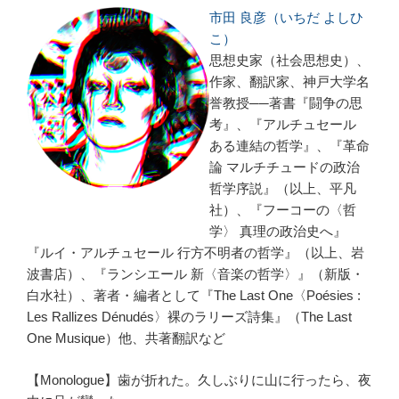
市田 良彦（いちだ よしひ
こ）
思想史家（社会思想史）、
作家、翻訳家、神戸大学名
誉教授──著書『闘争の思
考』、『アルチュセール
ある連結の哲学』、『革命
論 マルチチュードの政治
哲学序説』（以上、平凡
社）、『フーコーの〈哲
学〉 真理の政治史へ』
『ルイ・アルチュセール 行方不明者の哲学』（以上、岩
波書店）、『ランシエール 新〈音楽の哲学〉』（新版・
白水社）、著者・編者として『The Last One〈Poésies :
Les Rallizes Dénudés〉裸のラリーズ詩集』（The Last
One Musique）他、共著翻訳など
【Monologue】歯が折れた。久しぶりに山に行ったら、夜