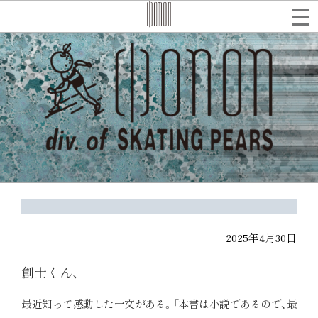
コ
ン
テ
検
索
ン
ツ
へ
ス
キ
ッ
プ
2025年4月30日
創士くん、
最近知って感動した一文がある。「本書は小説であるので、最