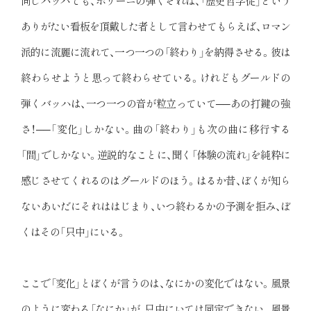
同じバッハでも、ポリーニの弾くそれは、「歴史哲学徒」という
ありがたい看板を頂戴した者として言わせてもらえば、ロマン
派的に流麗に流れて、一つ一つの「終わり」を納得させる。彼は
終わらせようと思って終わらせている。けれどもグールドの
弾くバッハは、一つ一つの音が粒立っていて──あの打鍵の強
さ！──「変化」しかない。曲の「終わり」も次の曲に移行する
「間」でしかない。逆説的なことに、聞く「体験の流れ」を純粋に
感じさせてくれるのはグールドのほう。はるか昔、ぼくが知ら
ないあいだにそれははじまり、いつ終わるかの予測を拒み、ぼ
くはその「只中」にいる。
ここで「変化」とぼくが言うのは、なにかの変化ではない。風景
のように変わる「なにか」が、只中にいては同定できない。風景