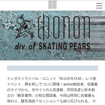
コ
ン
テ
検
索
ン
ツ
へ
ス
キ
ッ
プ
インダストライバル・ユニット「M.U.D.R.O.M.」レコ発
イベント、満を持してついに開催！φonon創始者、佐藤薫
のライヴから、当サイトの人気連載、市田良彦と鈴木創
士の「騒音書簡」の初公開談義、今回は特別に佐藤薫も
加わり、騒音鼎談？セッション？も繰り広げられる。 ※