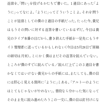
返信を、「問い」を投げるかたちで書いた。１通目にあった「よ
うに」ってなによ。「ように」ってどういうことよ。それを問う
ことが返信としての僕の２通目の手紙だった。たった今、貴兄
はもうその問いに対する返答を書いているはずだ。今日は貴
兄のライブ本番の日だから、書き終えた手紙を一足先にもうサ
イト管理者に送っているかもしれない（今日は5月28日で原稿
の締切は月末）。とにかく僕はまだその返答を読んでいない。
ところが僕のすでに読んでいる／読んだ上でこの３通目を書
かなくてはいけない貴兄からの手紙には、またしても、僕の目
には肝心と見える箇所に「ように」とある。「アルトーのように
はとてもじゃないがやれない」。普段なら分かった気になって
そのまま先に読み進めたろうこの一文に、僕の目は釘付けにな