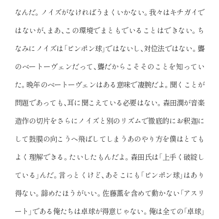
なんだ。ノイズがなければうまくいかない。我々はキチガイで
はないが、まあ、この環境でまともでいることはできない。ち
なみにノイズは「ピンポン球」ではないし、対位法ではない。聾
のベートーヴェンだって、聾だからこそそのことを知ってい
た。晩年のベートーヴェンはある意味で凄腕だよ。聞くことが
問題であっても、耳に聞こえている必要はない。森田潤が音楽
造作の切片をさらにノイズと別のリズムで徹底的にお釈迦に
して鼓膜の向こうへ飛ばしてしまうあのやり方を僕はとても
よく理解できる。たいしたもんだよ。森田氏は「上手く破綻し
ている」んだ。言っとくけど、あそこにも「ピンポン球」はあり
得ない。諦めたほうがいい。佐藤薫を含めて動かない「アスリ
ート」である俺たちは卓球が得意じゃない。俺は全ての「卓球」