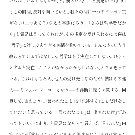
いられているではないか、と。僕の「つまり」と貴兄の「つまり」
はこの瞬間、反対を向いている。我々の間に一つのピンポン玉
がない（二つある？）ゆえの事態だろう。 「きみは哲学者だか
ら」と貴兄は言ってくれたが、その規定を受け入れるには僕は
「哲学」に対し皮肉すぎる感情を抱いている。そんなもの、もう
終わっているではないか。哲学はもう実在していない。ひょっ
とすると実在したことがなかったかもしれない、とさえ思って
いる。これはもちろん、他人の受け売りなのだが、僕はその他
人──ミシェル・フーコーという──の診断に深く同意する。同
意して、彼のように「言われたこと」を「記述する」ことだけをし
ていたいと思っている。「言われたこと」は「出された音」であ
ってもいい。つまり、と貴兄にならって言えば、「言われた」内
容、なにが「言われた」かにはあまり興味がなく（それは言った