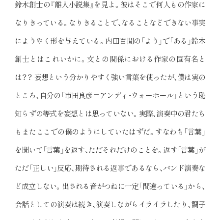
鈴木創士の『離人小説集』を見よ。彼はそこで何人もの作家に
なりきっている。なりきることで、なることなどできない事実
にようやく形を与えている。内田百閒の「よう」で「ある」鈴木
創士とはこれいかに。文との関係における作家の固有名と
は？？ 妄想という分かりやすく強い言葉を使ったが、僕は実の
ところ、自分の「市田良彦＝アンディ・ウォーホール」という恥
知らずの等式を妄想とは思っていない。実際、演奏中の君たち
もまたここでの僕のようにしていたはずだ。すなわち「言葉」
を聞いて「言葉」を返す、ただそれだけのことを。返す「言葉」が
ただ「正しい」反応、期待される返事であるなら、バンド演奏な
ど成立しない。出される音がつねに一定「間違っている」から、
会話としての演奏は続き、演奏しながらイライラしたり、調子