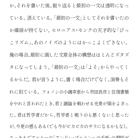
か、それを書いた後、振り返ると最初の一文は透明になっ
ている。消えている。「最初の一文」としてそれを書いたの
か確信が持てない。セロニアス・モンクの天才的な「びっ
こリズム」、あのノイズのようにはかっこよくできない。
俺の場合、最初に画した文章全体の構想はほとんどズタズ
タになってしまう。「最初の一文」は「よそ」からやってく
るからだ。君が言うように、書く場合だけでなく、演奏もそ
れに似ている。
フォノンの小磯幸恵から市田良彦と往復書簡
をやれと言われたとき、君と議論を戦わせる光景が頭をよぎっ
た。君は哲学者だから、哲学者と戦うのも悪くないと思った
が、今更の感もある（でも今がピカピカのサラになるかもな）。
さっきまでアルトーの「アンドレ・ブルトンへの手紙」の翻訳ゲ