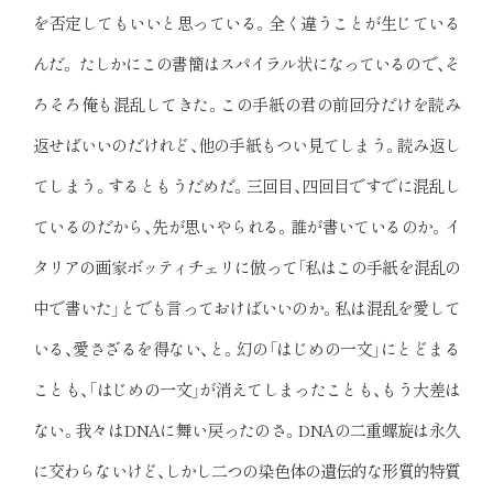
を否定してもいいと思っている。全く違うことが生じている
んだ。 たしかにこの書簡はスパイラル状になっているので、そ
ろそろ俺も混乱してきた。この手紙の君の前回分だけを読み
返せばいいのだけれど、他の手紙もつい見てしまう。読み返し
てしまう。するともうだめだ。三回目、四回目ですでに混乱し
ているのだから、先が思いやられる。誰が書いているのか。イ
タリアの画家ボッティチェリに倣って「私はこの手紙を混乱の
中で書いた」とでも言っておけばいいのか。私は混乱を愛して
いる、愛さざるを得ない、と。幻の「はじめの一文」にとどまる
ことも、「はじめの一文」が消えてしまったことも、もう大差は
ない。我々はDNAに舞い戻ったのさ。DNAの二重螺旋は永久
に交わらないけど、しかし二つの染色体の遺伝的な形質的特質