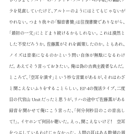
ラを見直していたけど、アルトーのようにはとてもじゃないが
やれない。つまり我々の「騒音書簡」は往復書簡でありながら、
「最初の一文」にとどまり続けるかもしれない。これは漠然と
した不安だろうか。佐藤薫がそれを画策したのか。ともあれ、
ノイズは音楽になるのかという問い自体が無駄になるわけ
だ。あえてそう言っておきたい。俺は偽の古典主義者なんだ。
ところで、「空耳を潰す」という妙な言葉があるが、それはわざ
と聞こえないふりをすることらしい。EP-4の復活ライブ、二度
目の代官山 Unit だったと思うが、リハの途中で佐藤薫がある
録音を聞かせて俺にこう言った、「何分何秒目のこの音出し
て！」。イヤホンで何回か聴いた。えっ、聞こえないけど！ 空耳
をつぶしているわけじゃなかった。人間の耳はある数値の周