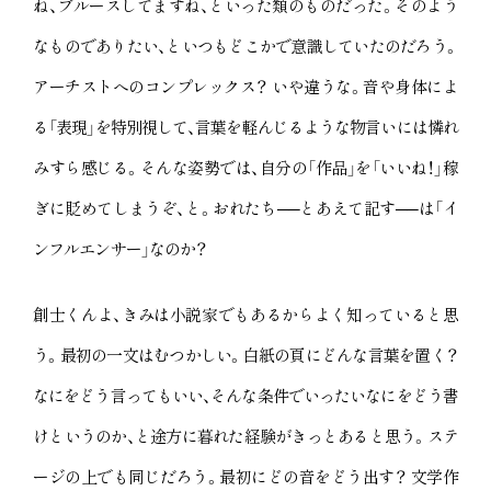
ね、ブルースしてますね、といった類のものだった。そのよう
なものでありたい、といつもどこかで意識していたのだろう。
アーチストへのコンプレックス？ いや違うな。音や身体によ
る「表現」を特別視して、言葉を軽んじるような物言いには憐れ
みすら感じる。そんな姿勢では、自分の「作品」を「いいね！」稼
ぎに貶めてしまうぞ、と。おれたち──とあえて記す──は「イ
ンフルエンサー」なのか？
創士くんよ、きみは小説家でもあるからよく知っていると思
う。最初の一文はむつかしい。白紙の頁にどんな言葉を置く？
なにをどう言ってもいい、そんな条件でいったいなにをどう書
けというのか、と途方に暮れた経験がきっとあると思う。ステ
ージの上でも同じだろう。最初にどの音をどう出す？ 文学作