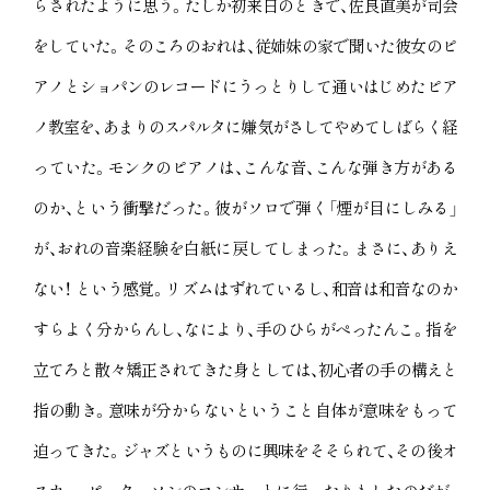
らされたように思う。たしか初来日のときで、佐良直美が司会
をしていた。そのころのおれは、従姉妹の家で聞いた彼女のピ
アノとショパンのレコードにうっとりして通いはじめたピア
ノ教室を、あまりのスパルタに嫌気がさしてやめてしばらく経
っていた。モンクのピアノは、こんな音、こんな弾き方がある
のか、という衝撃だった。彼がソロで弾く「煙が目にしみる」
が、おれの音楽経験を白紙に戻してしまった。まさに、ありえ
ない！ という感覚。リズムはずれているし、和音は和音なのか
すらよく分からんし、なにより、手のひらがぺったんこ。指を
立てろと散々矯正されてきた身としては、初心者の手の構えと
指の動き。意味が分からないということ自体が意味をもって
迫ってきた。ジャズというものに興味をそそられて、その後オ