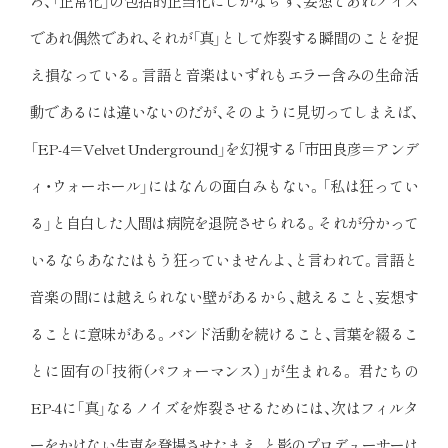
ろ、「正常化」の包括的正当化にしかならず、妄想であれノイズ
であれ偶然であれ、それが「真」として炸裂する瞬間のことを捉
え損なっている。言語と音楽はいずれもエラー含みの生命活
動であるには違いないのだが、そのように見切ってしまえば、
「EP-4＝Velvet Underground」を幻視する「市田良彦＝アンデ
ィ・ウォーホール」にはなんの面白みもない。「私は狂ってい
る」と自白した人間は病院を退院させられる。それが分かって
いるならあなたはもう狂っていませんよ、と言われて。言語と
音楽の間には越えられない壁があるから、越えること、妄想す
ることに意味がある。バンド活動を続けること、言葉を綴るこ
とに固有の「技術（パフォーマンス）」が生まれる。 君たちの
EP-4に「真」なるノイズを炸裂させるためには、次はフィルタ
ーをかけない生声を登場させたまえ、と影のプロデューサーは