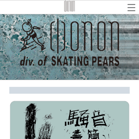
コ
ン
テ
検
索
ン
ツ
へ
ス
キ
ッ
プ