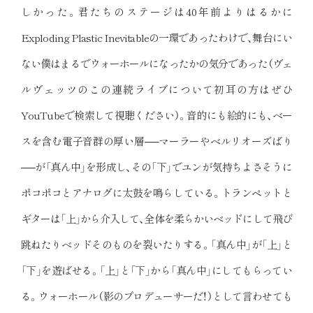
しかった。君たちのステージは40年前よりはるかに
Exploding Plastic Inevitableの一環であったわけで、舞台にい
ない僕はまるでウォーホールになったかの気分であった（ヴェ
ルヴェッツのこの連続ライブについて初耳の方はぜひ
YouTubeで検索して視聴ください）。音的にも絵的にも、ベー
スを含む電子音群の厚い層──マーラーやベルリオーズばり
──が「真ん中」を形成し、その「下」でユンが気持ちよさそうに
ポコポコとアナログに太鼓を鳴らしている。トランペットと
ギターは「上」から介入して、全体を柔らかいベッドにして飛び
跳ねたりベッドそのものを裂いたりする。「真ん中」が「上」と
「下」を遊ばせる。「上」と「下」から「真ん中」にしてもらってい
る。ウォーホール（影のプロデューサーだ！）として言わせても