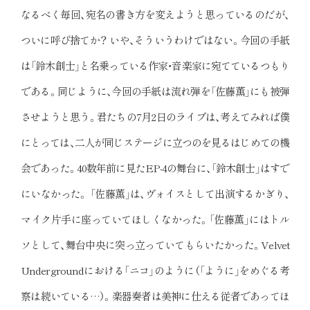
なるべく毎回、宛名の書き方を変えようと思っているのだが、
ついに呼び捨てか？ いや、そういうわけではない。今回の手紙
は「鈴木創士」と名乗っている作家・音楽家に宛てているつもり
である。同じように、今回の手紙は流れ弾を「佐藤薫」にも被弾
させようと思う。君たちの7月2日のライブは、考えてみれば僕
にとっては、二人が同じステージに立つのを見るはじめての機
会であった。40数年前に見たEP-4の舞台に、「鈴木創士」はすで
にいなかった。 「佐藤薫」は、ヴォイスとして出演するかぎり、
マイク片手に座っていてほしくなかった。「佐藤薫」にはトル
ソとして、舞台中央に突っ立っていてもらいたかった。Velvet
Undergroundにおける「ニコ」のように（「ように」をめぐる考
察は続いている…）。楽器奏者は美神に仕える従者であってほ