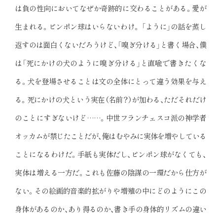
は負の性向においてなぜか奇跡的に交わることがある。愛が
生まれる。ピンポン球はいらないわけ。 「ように」の話を蒸し
返すのは面白くないだろうけど、「嗅ぎ分ける」と書く場合、僕
は「死にかけの犬のように嗅ぎ分ける」と直喩で書きたくな
る。犬を登場させることは文の全体にとって違う効果を与え
る。死にかけの犬という実在（名前？）が加わる、ただそれだけ
のことにすぎないけど……。中世フランチェスコ派の神学者
オッカムが禁じたことだが、俺はむやみに実体を増やしている
ことになるわけだ。手紙も実体だし、ピンポン球がなくても、
実体は増える一方だ。これも佐藤の陰謀の一環だから仕方が
ない。その絵画的音楽的拡がりや増殖の中にどのようにこの
身体があるのか、あり得るのか、書き手の身体的リズムの違い