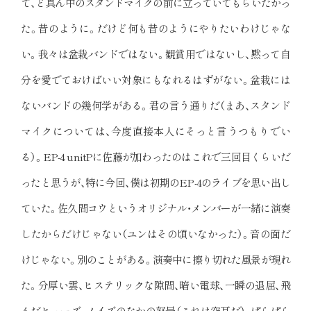
て、ど真ん中のスタンドマイクの前に立っていてもらいたかっ
た。昔のように。だけど何も昔のようにやりたいわけじゃな
い。我々は盆栽バンドではない。観賞用ではないし、黙って自
分を愛でておけばいい対象にもなれるはずがない。盆栽には
ないバンドの幾何学がある。君の言う通りだ（まあ、スタンド
マイクについては、今度直接本人にそっと言うつもりでい
る）。EP-4 unitPに佐藤が加わったのはこれで三回目くらいだ
ったと思うが、特に今回、僕は初期のEP-4のライブを思い出し
ていた。佐久間コウというオリジナル・メンバーが一緒に演奏
したからだけじゃない（ユンはその頃いなかった）。音の面だ
けじゃない。別のことがある。演奏中に擦り切れた風景が現れ
た。分厚い雲、ヒステリックな隙間、暗い電球、一瞬の退屈、飛
んだヒューズ、ノイズのなかの怒号（これは空耳だ）、ぱらぱら