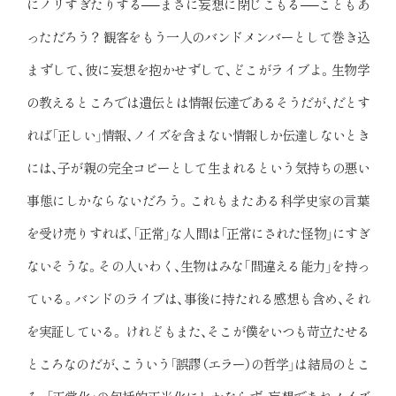
にノリすぎたりする──まさに妄想に閉じこもる──こともあ
っただろう？ 観客をもう一人のバンドメンバーとして巻き込
まずして、彼に妄想を抱かせずして、どこがライブよ。生物学
の教えるところでは遺伝とは情報伝達であるそうだが、だとす
れば「正しい」情報、ノイズを含まない情報しか伝達しないとき
には、子が親の完全コピーとして生まれるという気持ちの悪い
事態にしかならないだろう。これもまたある科学史家の言葉
を受け売りすれば、「正常」な人間は「正常にされた怪物」にすぎ
ないそうな。その人いわく、生物はみな「間違える能力」を持っ
ている。バンドのライブは、事後に持たれる感想も含め、それ
を実証している。 けれどもまた、そこが僕をいつも苛立たせる
ところなのだが、こういう「誤謬（エラー）の哲学」は結局のとこ