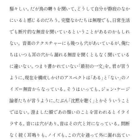
騒々しい。だが鳥の囀りを聞いて、どうして自分が静寂のなか
にいると感じるのだろう。完璧なかたちは無理でも、日常生活
でも断片的な無音を聞いているということがあるのかもしれ
ない。 音楽のテクスチャーにも幾つも穴があいているが、俺た
ちはいつも耳の穴から漏れる無音を聞くともなく聞いている
に違いない。つまり書かれていない「最初の一文」を。君が言う
ように、現在を構成しかけのアスペクトは「ある」と「ない」のノ
イズ＝無音からなっている。そうはいっても、ジョン・ケージ
論者たちが言うように、たぶん「沈黙を聴く」とかそういうこと
ではない。澄ました顔であの類いのことを言われるとイライ
ラする。音には穴があり、音はその穴と対になっている。間断
なく続く耳鳴りも、ノイズも、この穴を通って外に漏れ出てい