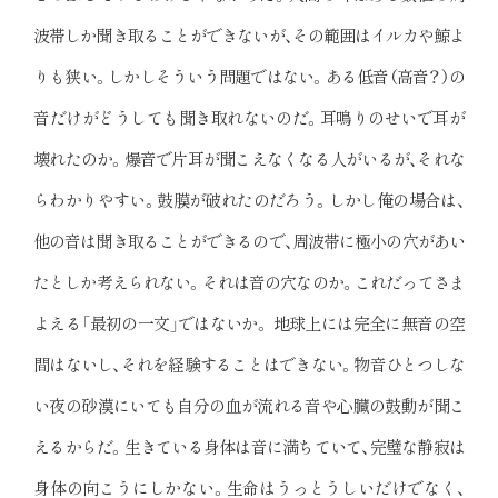
波帯しか聞き取ることができないが、その範囲はイルカや鯨よ
りも狭い。しかしそういう問題ではない。ある低音（高音？）の
音だけがどうしても聞き取れないのだ。耳鳴りのせいで耳が
壊れたのか。爆音で片耳が聞こえなくなる人がいるが、それな
らわかりやすい。鼓膜が破れたのだろう。しかし俺の場合は、
他の音は聞き取ることができるので、周波帯に極小の穴があい
たとしか考えられない。それは音の穴なのか。これだってさま
よえる「最初の一文」ではないか。 地球上には完全に無音の空
間はないし、それを経験することはできない。物音ひとつしな
い夜の砂漠にいても自分の血が流れる音や心臓の鼓動が聞こ
えるからだ。生きている身体は音に満ちていて、完璧な静寂は
身体の向こうにしかない。生命はうっとうしいだけでなく、