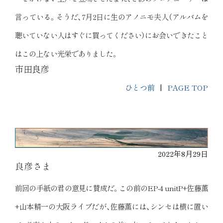
言っている。そうだ、7月2日に生のアノニモ夫人（アルバムを
聴いていない人はすぐに買ってください）にお会いできたこと
はこの上ない光栄でありました。
市田良彦
ひとつ前
|
PAGE TOP
2022年8月29日
良彦さま
前回の手紙の君の意見に賛成だ。この前のEP-4 unitP+佐藤薫
+山本精一の大阪ライブだが、佐藤薫には、シンセは横に置い