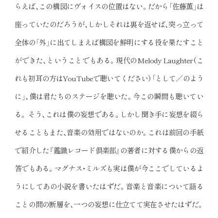
らえば、この構図にヴォイスの位置はない。だから「佐藤薫」は
座っていたのだろうが、しかしそれは裏を返せば、突っ立って
全体の「外」に出てしまえば構図を鮮明にする役を果たすこと
ができた、ということでもある。現代のMelody Laughter（こ
れも初耳の方はYouTubeで聴いてください）「として／のよう
に」、僕は君たちのステージを聴いた。今この瞬間も聴いてい
る。 そう、これは僕の妄想である。しかし聞き手に妄想を綴ら
せることもまた、音楽の効用ではないのか。これは前回の手紙
で紹介した『鑑識レコード倶楽部』の著者に対する僕からの返
答でもある。マグナス・ミルズも実は僕が今ここでしているよ
うにしてあの小説を書いたはずだ。音楽と音楽について語る
ことの間の断層を、一つの妄想に仕立てて実在させたはずだ。