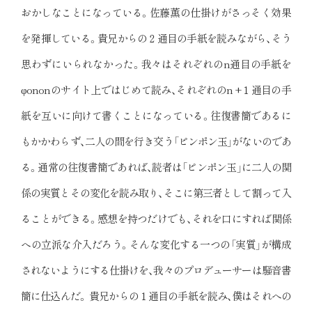
おかしなことになっている。佐藤薫の仕掛けがさっそく効果
を発揮している。貴兄からの２通目の手紙を読みながら、そう
思わずにいられなかった。我々はそれぞれのn通目の手紙を
φononのサイト上ではじめて読み、それぞれのn +１通目の手
紙を互いに向けて書くことになっている。往復書簡であるに
もかかわらず、二人の間を行き交う「ピンポン玉」がないのであ
る。通常の往復書簡であれば、読者は「ピンポン玉」に二人の関
係の実質とその変化を読み取り、そこに第三者として割って入
ることができる。感想を持つだけでも、それを口にすれば関係
への立派な介入だろう。そんな変化する一つの「実質」が構成
されないようにする仕掛けを、我々のプロデューサーは騒音書
簡に仕込んだ。 貴兄からの１通目の手紙を読み、僕はそれへの