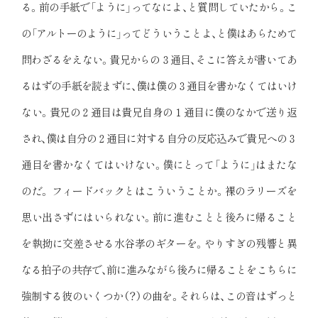
る。前の手紙で「ように」ってなによ、と質問していたから。こ
の「アルトーのように」ってどういうことよ、と僕はあらためて
問わざるをえない。貴兄からの３通目、そこに答えが書いてあ
るはずの手紙を読まずに、僕は僕の３通目を書かなくてはいけ
ない。貴兄の２通目は貴兄自身の１通目に僕のなかで送り返
され、僕は自分の２通目に対する自分の反応込みで貴兄への３
通目を書かなくてはいけない。僕にとって「ように」はまたな
のだ。 フィードバックとはこういうことか。裸のラリーズを
思い出さずにはいられない。前に進むことと後ろに帰ること
を執拗に交差させる水谷孝のギターを。やりすぎの残響と異
なる拍子の共存で、前に進みながら後ろに帰ることをこちらに
強制する彼のいくつか（？）の曲を。それらは、この音はずっと