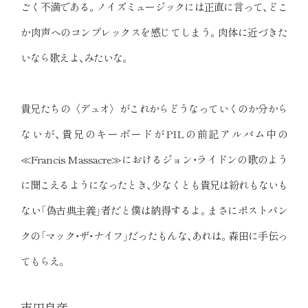
ごく不満である。ノイズミュージックには正直に言って、どこ
か肉声へのコンプレックスを感じてしまう。肉体に近づきた
いなら歌えよ、みたいな。
貴兄たちの〈デュオ〉がこれからどうなっていくのか分から
ないが、貴兄のキーボードがPILの前記アルバム中の
≪Francis Massacre≫におけるジョン・ライドンの歌のよう
に聞こえるようになったとき、少なくとも貴兄は紛れもないも
ない「偽古典主義」者だと僕は納得するよ。まさにポストパン
クの「マック・ザ・ナイフ」だったもんな、あれは。森田に手伝っ
てもらえ。
市田良彦