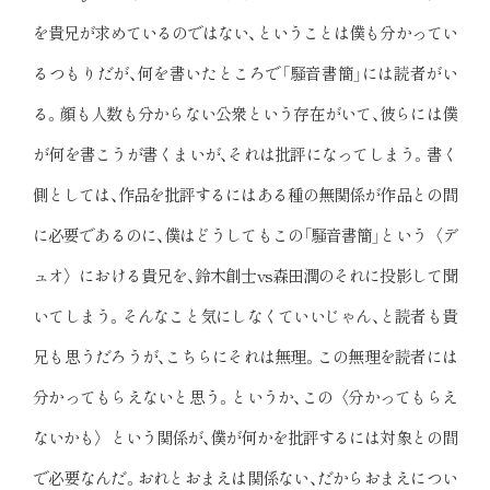
を貴兄が求めているのではない、ということは僕も分かってい
るつもりだが、何を書いたところで「騒音書簡」には読者がい
る。顔も人数も分からない公衆という存在がいて、彼らには僕
が何を書こうが書くまいが、それは批評になってしまう。書く
側としては、作品を批評するにはある種の無関係が作品との間
に必要であるのに、僕はどうしてもこの「騒音書簡」という〈デ
ュオ〉における貴兄を、鈴木創士vs森田潤のそれに投影して聞
いてしまう。そんなこと気にしなくていいじゃん、と読者も貴
兄も思うだろうが、こちらにそれは無理。この無理を読者には
分かってもらえないと思う。というか、この〈分かってもらえ
ないかも〉という関係が、僕が何かを批評するには対象との間
で必要なんだ。おれとおまえは関係ない、だからおまえについ