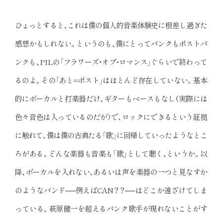
ひょっとすると、これは僕の個人的音楽体験史に根差し過ぎた
感想かもしれない。というのも、僕にとってパンクもポストパ
ンクも、PILの「フラワーズ・オブ・ロマンス」ぐらいで終わって
るのよ。その「あと=ポスト」はほとんど存在していない。基本
的にボーカルと打楽器だけ、ギターもベースもなし（実際には
色々音色は入っているのだが）で、ロックにできるという証拠
に触れて、僕は僕の古典たる「歌」に回帰していったようなとこ
ろがある。どんな楽器も音楽も「歌」として聴く、というか。以
降、ボーカルを入れない、あるいは声を楽器の一つと見なすか
のようなバンド──例えばCAN？？──はどこか遠ざけてしま
っている。萩原健一を超えるパンク歌手が現れないことがす