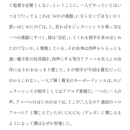
て他者を必要としない、ということに。一人でやっていてはい
つまでたってもこれは「おれの楽器」にならないではないかと
思いはじめたのでは、と。言わばモジュラーシンセを真っ当な
一つの楽器にすべく、彼は「反応」してくれる相手を求めはじめ
たのでないか、と邪推している。それ自体は肉声からもっとも
遠い電子音の玩具箱を、肉声にする努力？ アノニモ夫人との合
作にはそれをはっきり感じた。その相手が今回は貴兄だった
のかもしれない。一人で弾く貴兄のキーボードシンセは、モジ
ュラーシンセの相手としてはアナログ楽器だ。一つの、一人の
声。アルバムのはじめのほうは、どこが二人なの？ 森田のソロ
アルバム？ と聞こえていたが、だんだん〈デュオ〉に聞こえる
ようになって僕はなぜか安堵した。