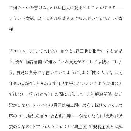
て何ごとかを書ける、それを他人に読ませることができる──
そういう次第。以下はそれを踏まえて読んでいただきたい、皆
様。
アルバムに即して具体的に言うと、森田潤を相手にする貴兄
と、僕が「騒音書簡」で知っている貴兄がどうしても被ってしま
う。貴兄は自分でも書いているように、よく「聞く人」だ。共同
作業の現場で、とりあえず自己主張したいというような類の人
ではない。相方（たち）との間には決して「非和解的関係」など
設定しない。アルバムの貴兄は森田潤に反応し続けている。反
応の中に、貴兄の言う「偽古典主義」──僕ならたんに「想起」（過
去の音楽の）と言うが、とにかく「古典主義」を規範主義とは解