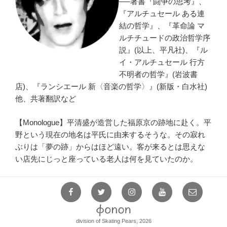
──著書『闘争の思考』、
『アルチュセール ある連
結の哲学』、『革命論 マ
ルチチュードの政治哲学序
説』(以上、平凡社)、『ル
イ・アルチュセール 行方
不明者の哲学』(岩波書
店)、『ランシエール 新〈音楽の哲学〉』(新版・白水社)
他、共著翻訳など
【Monologue】平清盛が造営した福原京の跡地に赴く。平
野という現在の地名は平氏に由来するそうな。その寂れ
ぶりは「夢の跡」からはほど遠い。客が来るとは思えな
い店先にじっと座っている老人は何を見ていたのか。
Facebook
Twitter
Instagram
YouTube
Mail
division of Skating Pears, 2026