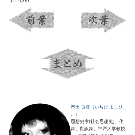
市田 良彦（いちだ よしひ
こ）
思想史家(社会思想史)、作
家、翻訳家、神戸大学教授