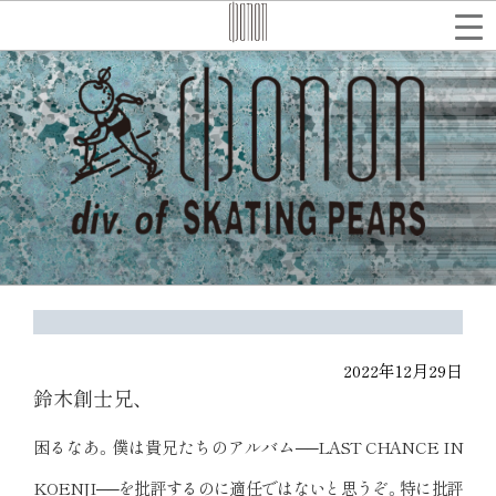
コ
ン
テ
検
索
ン
ツ
へ
ス
キ
ッ
プ
2022年12月29日
鈴木創士兄、
困るなあ。僕は貴兄たちのアルバム──LAST CHANCE IN
KOENJI──を批評するのに適任ではないと思うぞ。特に批評