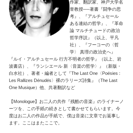
作家、翻訳家、神戸大学名
誉教授──著書『闘争の思
考』、『アルチュセール
ある連結の哲学』、『革命
論 マルチチュードの政治
哲学序説』（以上、平凡
社）、『フーコーの〈哲
学〉 真理の政治史へ』
『ルイ・アルチュセール 行方不明者の哲学』（以上、岩
波書店）、『ランシエール 新〈音楽の哲学〉』（新版・
白水社）、著者・編者として『The Last One〈Poésies :
Les Rallizes Dénudés〉裸のラリーズ詩集』（The Last
One Musique）他、共著翻訳など
【Monologue】お二人の共作『残酷の音楽』のライナーノ
ーツを、この手紙の続きとして書かせてもらいます。今
度はお二人の作品が手紙で、僕は音楽に文章でお返事し
ます。ここはまたここで。