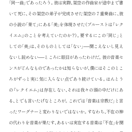
「同一曲」であったろう。彼は実際、架空の作曲家が途中まで書
いて死に、その架空の弟子が完成させた架空の７重奏曲に、彼
の小説の「果て」にある「美」を体現させた（プルーストは『レク
イエム』のことを考えていたのか？）。要するにこの「同じ」と
しての「美」は、そのものとしては「ない」──聞こえないし見え
ないし読めない──ところに眼目があったわけだ。彼の音楽セ
ンスがどんなものであったかは知らないが、僕にはそこのとこ
ろがずっと実に気に入らない点であり続けている。ほんとう
の『レクイエム』は存在しない、それは我々の頭の中だけにあ
る、とでも言いたげなところが。これでは「音楽は宗教だ」と言
ったワーグナーと変わりないではないか。すなわち、不在の神
の代わりを音楽が果たす、あるいは実在する音楽は「不在」を聞