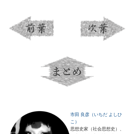
市田 良彦（いちだ よしひ
こ）
思想史家（社会思想史）、