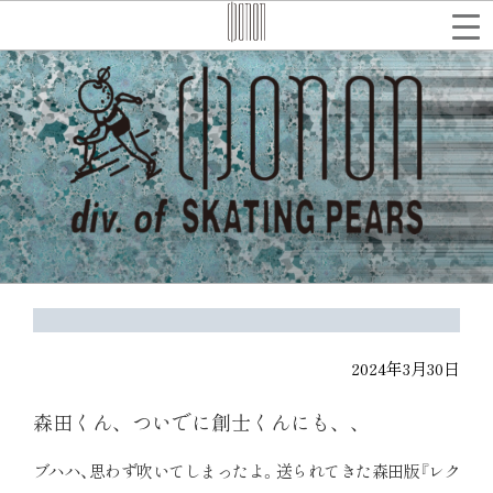
コ
ン
テ
検
索
ン
ツ
へ
ス
キ
ッ
プ
2024年3月30日
森田くん、ついでに創士くんにも、、
ブハハ、思わず吹いてしまったよ。送られてきた森田版『レク