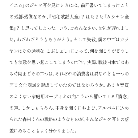
イエム』のジャケ写を見たときには。前回書いてしまったこと
の残響-残像なのか、『昭和歌謡大全』？ はたまた『カラヤン全
集』？ と思ってしまった。いや、ごめんなさい、お礼が遅れまし
た。わざわざどうもありがとう。そして失敬、僕の中ではカラ
ヤンはその過剰な「こぶし回し」によって、何を聞こうがどうし
ても演歌を思い起こしてしまうのです。実際、戦後日本ではあ
る時期までその二つは、それぞれの消費者は異なれども一つの
同じ文化圏域を形成していたのではなかろうか。あまり音質
のよくない家庭用オーディオの向こうから響いてくる「情念」
の声。しかしもちろん、中身を聞くにおよび、アルバムに込め
られた森田くんの戦略のようなものが、そんなジャケ写との落
差にあることもよく分かりました。