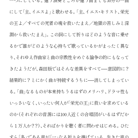
一つにしている。違う演奏どころか違う曲までも30分の一曲
にして「主、イエスよ」と歌わせる。「主、イエス・キリスト、栄光
の王よ／すべての死者の魂を救いたまえ／地獄の苦しみと深
淵から救いたまえ」。この詞にして祈りはどのような音に乗せ
るかで誰がどのような心持ちで歌っているかがまったく異な
り、それゆえ作曲家と曲の宗教性をめぐる論争の的にもなって
きたようだが、森田版ではそんな差異をすべて──意図的に？
結果的に？ とにかく曲が持続するうちに──消してしまってい
る。「曲」なるものが本来持ちうるはずのメリハリ、ドラマ性も
いっさいなく、いったい何人が「栄光の王」に救いを求めている
のか（それぞれの音源には100人近くの合唱団がいるはずだか
ら１万人か？？）、そればかりを聴く者に問わせはじめる。ひた
すら「多」である声が「一」なる祈りを捧げている。生きた声の