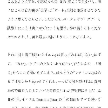
こえるようにする。小説はそんな「音楽」のようであるべし。僕
にはこんな音楽観や「美学」が「アート」全般を堕落させてきた
ように思えてならない。したがって、ニーチェがワーグナーと
訣別したことは実にめでたいとも思う。神は美とともに死な
せておけよ、と。美を最後の砦のようにしてはなるまい。
それに対し森田版『レクイエム』は言ってみれば、「ない」はず
の──「ない」ことでこの上なく「ありがたい」存在になる──「同
じ」を今ここで聞かせてしまう。ほんとうの『レクイエム』はあ
るではないかと思わせてくれる。一つだけ例を挙げれば、森田
版の特徴でもあるアルバム最後の「曲」が典型的にそうだ。原
曲の「主、イエスよ Domine Jesu」以下の数曲をすべて繋いで