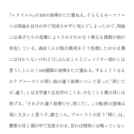
『レクイエム』の100の演奏をただ重ねる。そもそもモーツァル
トは同曲を自分の手で完成させずに死んでしまったので、同曲
には弟子たちの加筆によりそれぞれかなり異なる複数の版が
存在している。森田くんが版の異同をどう処理したのかは僕
には分からないけれど（たぶんほとんどジュマイヤー版かとは
思う）、とにかく100種類の演奏をただ重ねる。するとどうなる
か？ プルーストが同じ曲の違う演奏について言った「同じだ
が、違う」とは文字通り正反対のことを、少なくとも僕の耳には
告げる。「それぞれ違う演奏だが、同じだ」。この転倒の意味は
実に大きいと思うぞ、創士くん。プルーストの言う「同じ」は、
聴者の耳と頭の中で生産される、言わば現実には鳴っていない