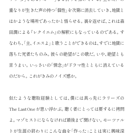
重なりが生きた声の持つ「個性」を次第に消去していき、地獄と
はかような場所であったかと悟らせる。裏を返せば、これは森
田潤による『レクイエム』の解釈にもなっているのである。す
なわち、「主、イエスよ」と歌うことができるのは、すでに地獄に
落ちた死者たちのみ。彼らの絶望がこの歌だ。いや、絶望とも
言うまい。いっさいの「情念」がドラマ性とともに消えている
のだから。これがきみのノイズ感か。
似たような聴取経験としては、僕には真っ先にラリーズの
The Last One が思い浮かぶ。聴く者にとっては要するに拷問
よ。マゾヒストにならなければ最後まで聞けない。モーツァル
トが生涯の終わりにこんな曲を「作った」ことは実に興味深