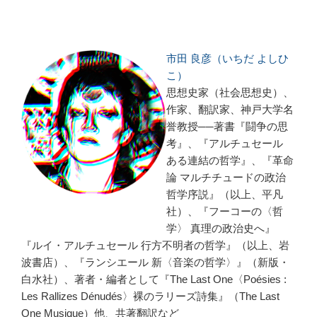
市田 良彦（いちだ よしひ
こ）
思想史家（社会思想史）、
作家、翻訳家、神戸大学名
誉教授──著書『闘争の思
考』、『アルチュセール
ある連結の哲学』、『革命
論 マルチチュードの政治
哲学序説』（以上、平凡
社）、『フーコーの〈哲
学〉 真理の政治史へ』
『ルイ・アルチュセール 行方不明者の哲学』（以上、岩
波書店）、『ランシエール 新〈音楽の哲学〉』（新版・
白水社）、著者・編者として『The Last One〈Poésies :
Les Rallizes Dénudés〉裸のラリーズ詩集』（The Last
One Musique）他、共著翻訳など