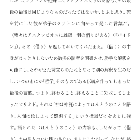
しかし、プラトンが記録したソクラテスたちの対話も、その最
後の最後は同じようなものだったではないか、とふと思う。死
を前にした彼が弟子のクリトンに向かって発した言葉だ。
〈我々はアスクレピオスに雄鶏一羽の借りがある〉（『パイド
ン』）。その〈借り〉を返しておいてくれたまえ。〈借り〉の中
身がはっきりしないため数多の読者を困惑させ、勝手な解釈を
可能にし、それがまた苛立ちのたねとなって別の解釈を生みだ
し、いつのまにか「哲学」そのものである伝統を作ってしまった
最後の言葉。つまり、終わること、終えることに失敗してしま
ったピリオド。それは「神は神託によってほんとうのことを語
り、人間は歌によって感謝する」という構図だけをあとに残
す。語られた〈ほんとうのこと〉の内容も、したがって〈借
り〉の中身もついに明かさない、さらにしたがって、なにが「終