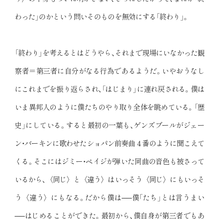
わった」のかという問いそのものを無効にする「終わり」。
「終わり」を考えるとはどうやら、それまで現場にいなかった観
察者＝第三者に自分がなる行為であるようだ。いやおうなし
にこれまでを振り返らされ、「はじまり」に連れ戻される。僕は
いま異邦人のように僕たちのやり取り全体を眺めている。「歴
史」にしている。すると最初の一葉も、ゲンズブールがジェー
ン・バーキンに歌わせたショパン前奏曲４番のように聞こえて
くる。そこにはジミー・ペイジが弾いた同曲の音色も被さって
いるから、〈同じ〉と〈違う〉はいっそう〈同じ〉にもいっそ
う〈違う〉にもなる。だから僕は──僕「たち」とは言うまい
──はじめることができた。最初から、僕自身が第三者でもあ