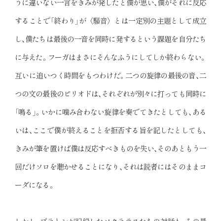
うに違いない一言をきみが発したと僕が思い、僕がそれに反応
することで「終わり」が〈騒音〉とは一定別の主題として成立
し、僕たちは最後の一音を同時に発するという課題を自分たち
に与えた。フーガはまさにそんなふうにしてしか終わらない。
互いに追いつく時間をもつわけだ。二つの旋律の最後の音、二
つの文の最後のピリオドは、それぞれが別々に打っても同時に
「鳴る」。いかに噛み合わない旋律を奏でてきたとしても、ある
いは、ここで僕が終えることを拒否する旨を記したとしても、
きみが筆を置けば僕は反応すべきものを失い、そのあともう一
回だけソロを聴かせることになり、それは読者にはそのままコ
ーダになる。