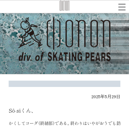
コ
ン
テ
検
索
ン
ツ
へ
ス
キ
ッ
プ
2025年5月29日
Sô-siくん、
かくしてコーダ（終結部）である。終わりはいやがおうでも訪