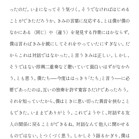
ったのだ。いまになってそう気づく。そうでなければはじめる
ことができただろうか。きみの言葉に反応する、とは僕が僕の
なかにある〈同じ〉や〈違う〉を発見する作業にほかならず、
僕は言わばきみを鏡にしてそれをやっていたにすぎない。だ
からこれは対話ではなかった、と言うきみは正しい。しかし、
そうではない即興二重奏など聴いていて面白いはずがなかろ
う、とも思う。僕たち──今度ははっきり「たち」と言う──に必
要であったのは、互いの独奏を許す寛容さだけであったろう。
それを知っていたから、僕はときに思い切った異音を挟むこと
もできた。いままでありがとう。これでようやく、対話する友
人の関係に戻ることができるね。対話なんて他人に聞かせる
ものではない、とつくづく思う。しかしそう語るかぎり、僕は