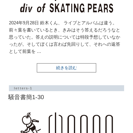
2024年9月28日 鈴木くん、 ライブとアルバムは違う。
前々葉を書いているとき、きみはそう答えるだろうなと
思っていた。答えの説明については特段予想していなか
ったが。そしてぼくは言わば先回りして、それへの返答
として前葉を …
“騒
続きを読む
音
書
簡
1-
letters-1
31”
騒音書簡1-30
の