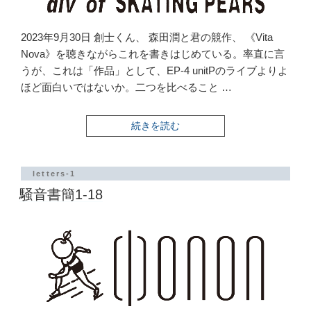
2023年9月30日 創士くん、 森田潤と君の競作、 《Vita
Nova》を聴きながらこれを書きはじめている。率直に言
うが、これは「作品」として、EP-4 unitPのライブよりよ
ほど面白いではないか。二つを比べること …
“騒
続きを読む
音
書
簡
1-
letters-1
19”
騒音書簡1-18
の