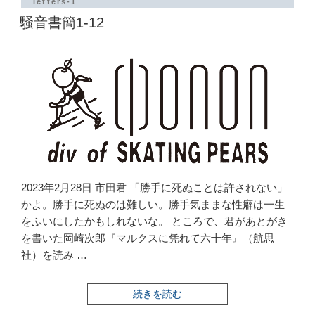
letters-1
13”
騒音書簡1-12
の
2023年2月28日 市田君 「勝手に死ぬことは許されない」
かよ。勝手に死ぬのは難しい。勝手気ままな性癖は一生
をふいにしたかもしれないな。 ところで、君があとがき
を書いた岡崎次郎『マルクスに凭れて六十年』（航思
社）を読み …
“騒
続きを読む
音