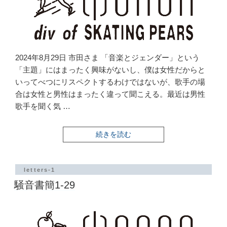
2024年8月29日 市田さま 「音楽とジェンダー」という
「主題」にはまったく興味がないし、僕は女性だからと
いってべつにリスペクトするわけではないが、歌手の場
合は女性と男性はまったく違って聞こえる。最近は男性
歌手を聞く気 …
“騒
続きを読む
音
書
簡
1-
letters-1
30”
騒音書簡1-29
の