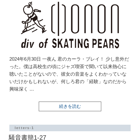
2024年6月30日 一夜ん 君のカーラ・ブレイ！ 少し意外だ
った。僕は高校生の頃にジャズ喫茶で聞いて以来熱心に
聴いたことがないので、彼女の音楽をよくわかっていな
いだけかもしれないが、何しろ君の「経験」なのだから
興味深く …
“騒
続きを読む
音
書
簡
1-
letters-1
28”
騒音書簡1-27
の