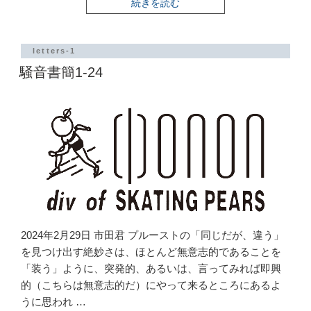
“騒
続きを読む
音
書
簡
1-
letters-1
25”
騒音書簡1-24
の
2024年2月29日 市田君 プルーストの「同じだが、違う」
を見つけ出す絶妙さは、ほとんど無意志的であることを
「装う」ように、突発的、あるいは、言ってみれば即興
的（こちらは無意志的だ）にやって来るところにあるよ
うに思われ …