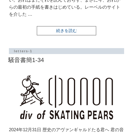
らの最初の手紙を書きはじめている。レーベルのサイト
を介した …
“ま
続きを読む
と
め
220328”
の
letters-1
騒音書簡1-34
2024年12月31日 歴史のアヴァンギャルドたる君へ 君の音