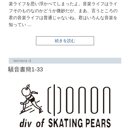
楽ライフを思い浮かべてしまったよ。音楽ライフはライ
フそのものなのかどうか微妙だが、まあ、言うところの
君の音楽ライフは普通じゃないね。君はいろんな音楽を
知ってい …
“騒
続きを読む
音
書
簡
1-
letters-1
34”
騒音書簡1-33
の