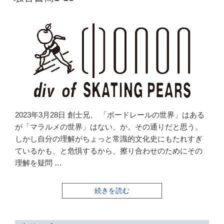
2023年3月28日 創士兄、 「ボードレールの世界」はある
が「マラルメの世界」はない、か。その通りだと思う。
しかし自分の理解がちょっと常識的文化史にもたれすぎ
ているかも、と危惧するから、擦り合わせのためにその
理解を疑問 …
“騒
続きを読む
音
書
簡
1-