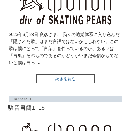
2023年6月28日 良彦さま、 我々の聴覚体系に入り込んだ
「隠された歌」はまだ言語ではないかもしれない。この
歌は僕にとって「言葉」を伴っているのか、あるいは
「言葉」そのものであるのかどうかいまだ確信がもてな
いと僕は言っ …
“騒
続きを読む
音
書
簡
1-
letters-1
16”
騒音書簡1−15
の