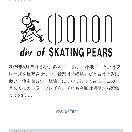
2024年5月29日 おい、鈴木！ 「おい、小池！」というフ
レーズを反響させつつ、音楽は「経験」だと言うきみに
倣い、俺も自分の「経験」について語ってみる。この1ヶ
月久々にカーラ・ブレイを、それも今回は初期から死ぬ
までのほ …
“騒
続きを読む
音
書
簡
1-
letters-1