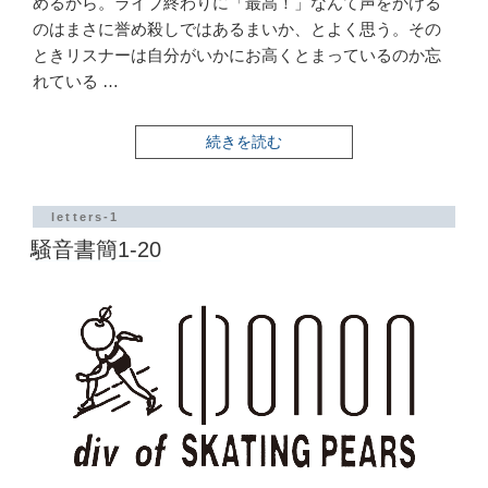
めるから。ライブ終わりに「最高！」なんて声をかける
のはまさに誉め殺しではあるまいか、とよく思う。その
ときリスナーは自分がいかにお高くとまっているのか忘
れている …
“騒
続きを読む
音
書
簡
1-
letters-1
21”
騒音書簡1-20
の