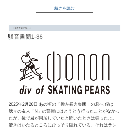
“騒
続きを読む
音
書
簡
1-
letters-1
35”
騒音書簡1-36
の
2025年2月28日 あの頃の「極左暴力集団」の君へ 僕は
我々の友人「N」の部屋にはとうとう行ったことがなかっ
たが、後で君が同居していたと聞いたときは笑ったよ。
驚きはいたるところにひっそり隠れている。それはラン