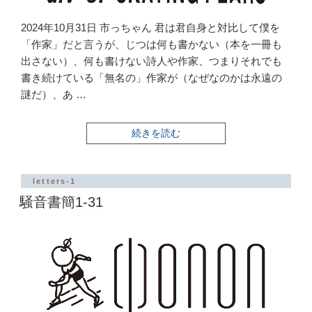
2024年10月31日 市っちゃん 君は君自身と対比して僕を
「作家」だと言うが、じつは何も書かない（本を一冊も
出さない）、何も書けない詩人や作家、つまりそれでも
書き続けている「無名の」作家が（なぜなのかは永遠の
謎だ）、あ …
“騒
続きを読む
音
書
簡
1-
letters-1
32”
騒音書簡1-31
の