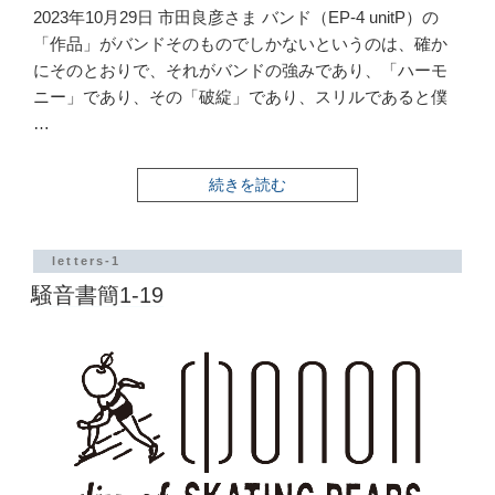
2023年10月29日 市田良彦さま バンド（EP-4 unitP）の
「作品」がバンドそのものでしかないというのは、確か
にそのとおりで、それがバンドの強みであり、「ハーモ
ニー」であり、その「破綻」であり、スリルであると僕
…
“騒
続きを読む
音
書
簡
1-
letters-1
20”
騒音書簡1-19
の