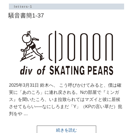
簡
1-
letters-1
38”
騒音書簡1-37
の
2025年3月31日 鈴木へ、 こう呼びかけてみると、僕は確
実に「あのころ」に連れ戻される。Nの部屋で『ミンガ
ス』を聞いたころ、いま拉致られてはマズイと彼に居候
させてもらい──なにしろまだ「Y」（KPの言い草だ）批
判をや …
“騒
続きを読む