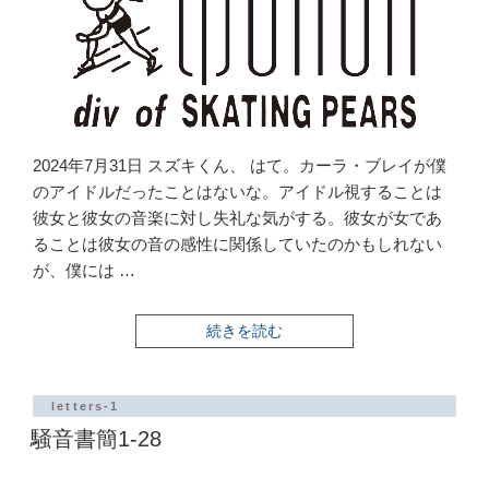
2024年7月31日 スズキくん、 はて。カーラ・ブレイが僕
のアイドルだったことはないな。アイドル視することは
彼女と彼女の音楽に対し失礼な気がする。彼女が女であ
ることは彼女の音の感性に関係していたのかもしれない
が、僕には …
“騒
続きを読む
音
書
簡
1-
letters-1
29”
騒音書簡1-28
の