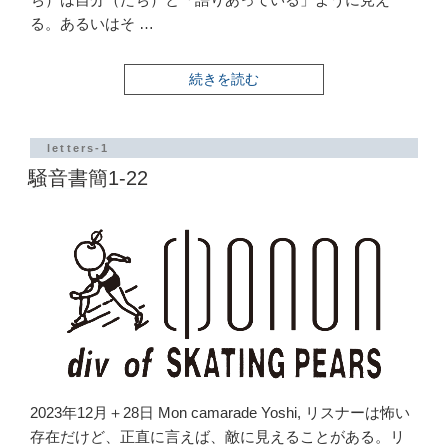
る。あるいはそ …
“騒
続きを読む
音
書
簡
1-
letters-1
23”
騒音書簡1-22
の
2023年12月＋28日 Mon camarade Yoshi, リスナーは怖い
存在だけど、正直に言えば、敵に見えることがある。リ