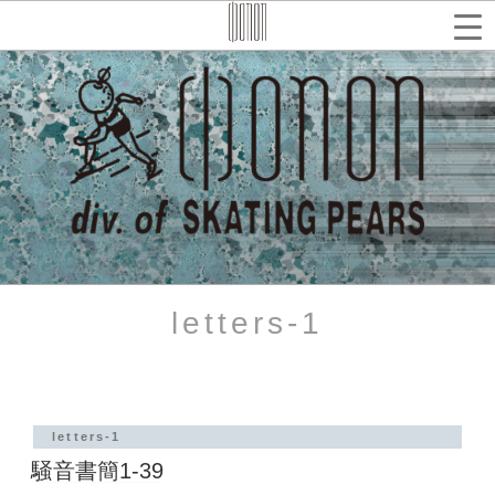
コ
ン
テ
検
索
ン
ツ
へ
ス
キ
ッ
プ
letters-1
letters-1
騒音書簡1-39