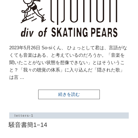
2023年5月26日 So-siくん、 ひょっとして君は、言語がな
くても音楽はある、と考えているのだろうか。「音楽を
聞いたことがない状態を想像できない」とはそういうこ
と？「我々の聴覚の体系」に入り込んだ「隠された歌」
は言 …
“騒
続きを読む
音
書
簡
1−15”
letters-1
の
騒音書簡1−14