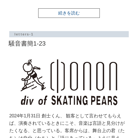
“騒
続きを読む
音
書
簡
1-
letters-1
24”
騒音書簡1-23
の
2024年1月31日 創士くん、 観客として言わせてもらえ
ば、演奏されているときにこそ、音楽は言語と見分けが
たくなる、と思っている。客席からは、舞台上の君（た
ち）は自分（たち）と「語りあっている」ように見え