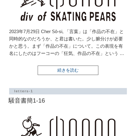
2023年7月29日 Cher Sô-si, 「言葉」は「作品の不在」と
同時的なのだろうか、と君は書いた。少し腑分けが必要
かと思う。まず「作品の不在」について。この表現を有
名にしたのはフーコーの「狂気、作品の不在」という …
“騒
続きを読む
音
書
簡
1-
letters-1
17”
騒音書簡1-16
の