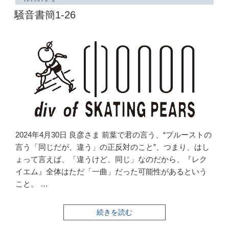
27”
騒音書簡1-26
の
2024年4月30日 良彦さま 前葉で君の言う、“プルーストの
言う「同じだが、違う」の正反対のこと”、つまり、はし
ょって言えば、「違うけど、同じ」なのだから、『レク
イエム』全体はただ「一曲」だった可能性があるという
こと。 …
“騒
続きを読む
音
書