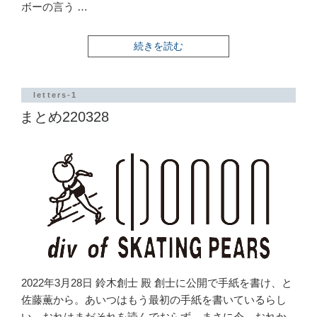
ボーの言う …
“騒
続きを読む
音
書
簡
1-
letters-1
36”
まとめ220328
の
2022年3月28日 鈴木創士 殿 創士に公開で手紙を書け、と
佐藤薫から。あいつはもう最初の手紙を書いているらし
い。おれはまだそれを読んでおらず、まさに今、おれか