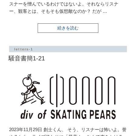
スナーを憎んでいるわけではないよ。それならリスナ
ー、観客とは、そもそも仮想敵なのか？ だが …
“騒
続きを読む
音
書
簡
1-
letters-1
22”
騒音書簡1-21
の
2023年11月29日 創士くん、 そう、リスナーは怖いよ。誉