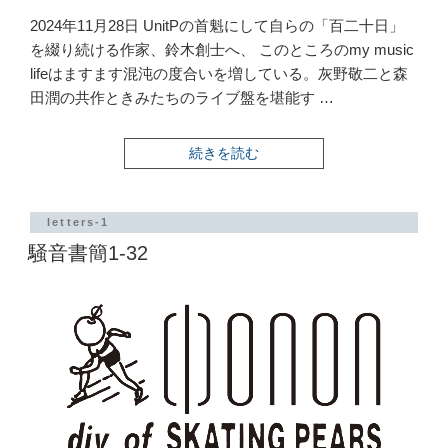
2024年11月28日 UnitPの首魁にして自らの「百二十日」
を綴り続ける作家、鈴木創士へ、 このところのmy music
lifeはますます混沌の度合いを増している。灰野敬二と森
田潤の共作ときみたちのライブ盤を堪能す …
“騒
続きを読む
音
書
簡
1-
letters-1
33”
騒音書簡1-32
の