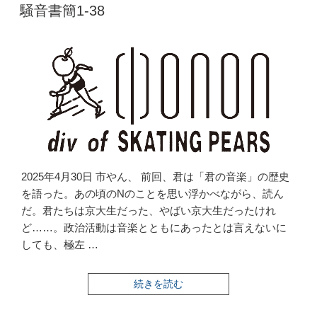
騒音書簡1-38
の
2025年4月30日 市やん、 前回、君は「君の音楽」の歴史
を語った。あの頃のNのことを思い浮かべながら、読ん
だ。君たちは京大生だった、やばい京大生だったけれ
ど……。政治活動は音楽とともにあったとは言えないに
しても、極左 …
“騒
続きを読む
音
書